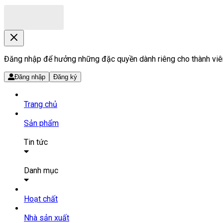
Đăng nhập để hưởng những đặc quyền dành riêng cho thành viê
Đăng nhập
Đăng ký
Trang chủ
Sản phẩm
Tin tức
Bài viết
Tin tức
Danh mục
SẢN PHẨM THUỐC
Hoạt chất
Tất cả sản phẩm
Nhà sản xuất