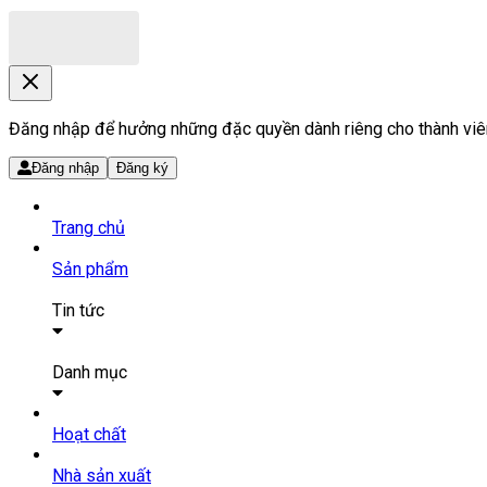
Đăng nhập để hưởng những đặc quyền dành riêng cho thành viê
Đăng nhập
Đăng ký
Trang chủ
Sản phẩm
Tin tức
Bài viết
Tin tức
Danh mục
SẢN PHẨM THUỐC
Hoạt chất
Tất cả sản phẩm
Nhà sản xuất