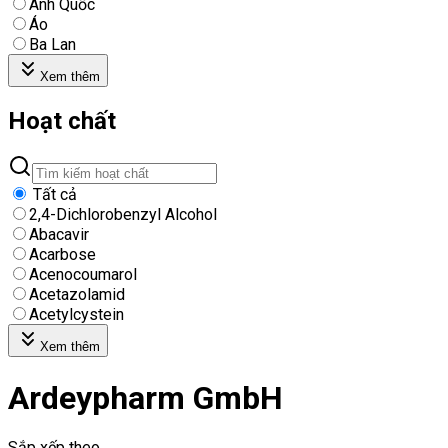
Anh Quốc
Áo
Ba Lan
Xem thêm
Hoạt chất
Tất cả
2,4-Dichlorobenzyl Alcohol
Abacavir
Acarbose
Acenocoumarol
Acetazolamid
Acetylcystein
Xem thêm
Ardeypharm GmbH
Sắp xếp theo