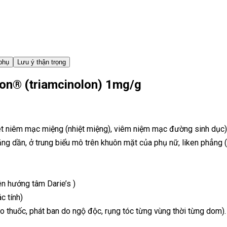
phụ
Lưu ý thận trọng
lon® (triamcinolon) 1mg/g
t niêm mạc miệng (nhiệt miệng), viêm niệm mạc đường sinh dục) 
g dần, ở trung biểu mô trên khuôn mặt của phụ nữ, liken phẳng (
ên hướng tâm Darie’s )
c tính)
o thuốc, phát ban do ngộ độc, rụng tóc từng vùng thời từng dom).