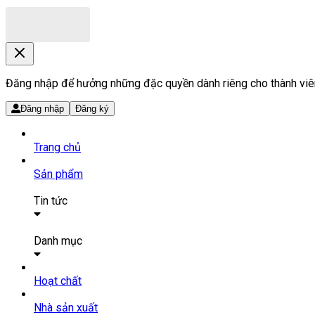
Đăng nhập để hưởng những đặc quyền dành riêng cho thành viê
Đăng nhập
Đăng ký
Trang chủ
Sản phẩm
Tin tức
Bài viết
Tin tức
Danh mục
SẢN PHẨM THUỐC
Hoạt chất
Tất cả sản phẩm
Nhà sản xuất