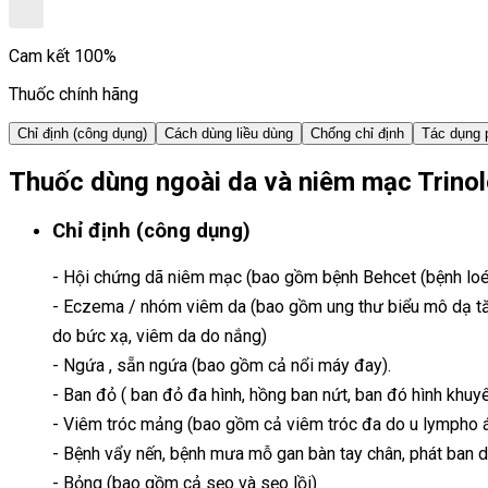
Cam kết 100%
Thuốc chính hãng
Chỉ định (công dụng)
Cách dùng liều dùng
Chống chỉ định
Tác dụng 
Thuốc dùng ngoài da và niêm mạc Trino
Chỉ định (công dụng)
- Hội chứng dã niêm mạc (bao gồm bệnh Behcet (bệnh loé
- Eczema / nhóm viêm da (bao gồm ung thư biểu mô dạ tăn
do bức xạ, viêm da do nắng)
- Ngứa , sẵn ngứa (bao gồm cả nổi máy đay).
- Ban đỏ ( ban đỏ đa hình, hồng ban nứt, ban đó hình khuy
- Viêm tróc mảng (bao gồm cả viêm tróc đa do u lympho á
- Bệnh vẩy nến, bệnh mưa mỗ gan bàn tay chân, phát ban d
- Bỏng (bao gồm cả sẹo và sẹo lồi)