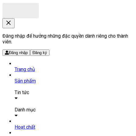
Đăng nhập để hưởng những đặc quyền dành riêng cho thành
viên.
Đăng nhập
Đăng ký
Trang chủ
Sản phẩm
Tin tức
Bài viết
Tin tức
Danh mục
SẢN PHẨM THUỐC
Hoạt chất