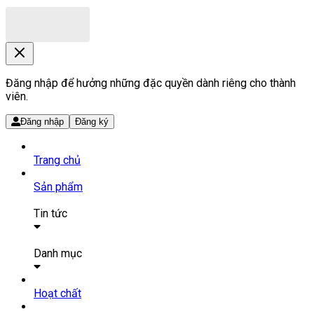
Đăng nhập để hưởng những đặc quyền dành riêng cho thành
viên.
Đăng nhập
Đăng ký
Trang chủ
Sản phẩm
Tin tức
Bài viết
Tin tức
Danh mục
SẢN PHẨM THUỐC
Hoạt chất