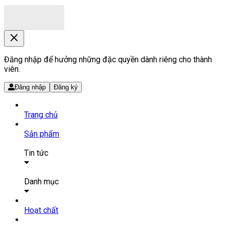
Đăng nhập để hưởng những đặc quyền dành riêng cho thành
viên.
Đăng nhập
Đăng ký
Trang chủ
Sản phẩm
Tin tức
Bài viết
Tin tức
Danh mục
SẢN PHẨM THUỐC
Hoạt chất