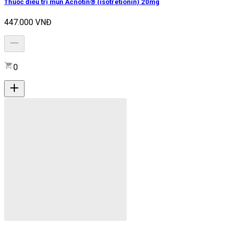
Thuốc điều trị mụn Acnotin® (isotretionin) 20mg
447.000 VNĐ
0