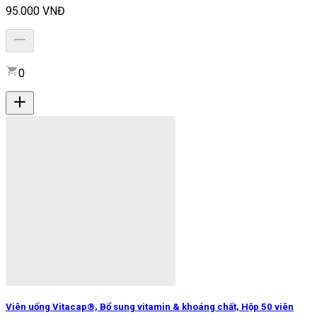
95.000 VNĐ
0
Viên uống Vitacap®, Bổ sung vitamin & khoáng chất, Hộp 50 viên