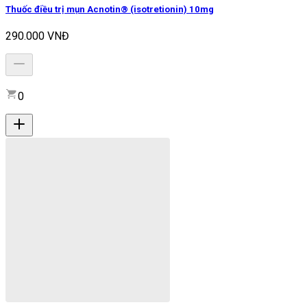
Thuốc điều trị mụn Acnotin® (isotretionin) 10mg
290.000 VNĐ
0