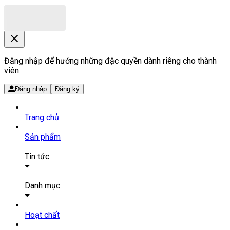
Đăng nhập để hưởng những đặc quyền dành riêng cho thành
viên.
Đăng nhập
Đăng ký
Trang chủ
Sản phẩm
Tin tức
Bài viết
Tin tức
Danh mục
SẢN PHẨM THUỐC
Hoạt chất