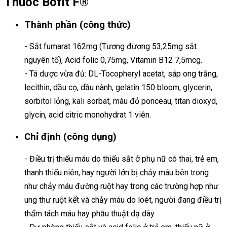
Thuốc Bofit F®
Thành phần (công thức)
- Sắt fumarat 162mg (Tương đương 53,25mg sắt
nguyên tố), Acid folic 0,75mg, Vitamin B12 7,5mcg.
- Tá dược vừa đủ: DL-Tocopheryl acetat, sáp ong trắng,
lecithin, dầu cọ, dầu nành, gelatin 150 bloom, glycerin,
sorbitol lỏng, kali sorbat, màu đỏ ponceau, titan dioxyd,
glycin, acid citric monohydrat 1 viên.
Chỉ định (công dụng)
- Điều trị thiếu máu do thiếu sắt ở phụ nữ có thai, trẻ em,
thanh thiếu niên, hay người lớn bị chảy máu bên trong
như chảy máu đường ruột hay trong các trường hợp như
ung thư ruột kết và chảy máu do loét, người đang điều trị
thẩm tách máu hay phẫu thuật dạ dày.