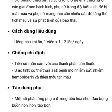
- Dự phòng thiếu sắt và acid folic ở trẻ em, thiếu nữ ở
các giai đoạn hành kinh, phụ nữ trong độ tuổi sinh đẻ bị
mất máu và phụ nữ mang thai cần nhiều sắt để tăng thể
tích máu và sự phát triển của bào thai.
Cách dùng liều dùng
- Uống sau khi ăn, 1 viên x 1 - 2 lần/ ngày.
Chống chỉ định
- Tiền sử mẫn cảm với các thành phần của thuốc.
- U ác tính; cơ thể thừa sắt: bệnh mô nhiễm sắt, nhiễm
hemosiderin và thiếu máu tan máu.
Tác dụng phụ
- Một số phản ứng phụ ở đường tiêu hóa như: đau bụng,
buồn nôn, nôn, táo bón.