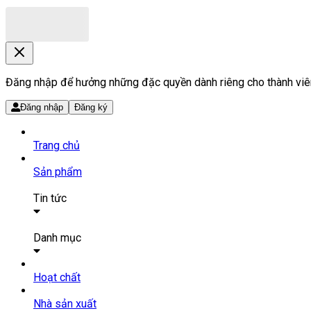
Đăng nhập để hưởng những đặc quyền dành riêng cho thành viê
Đăng nhập
Đăng ký
Trang chủ
Sản phẩm
Tin tức
Bài viết
Tin tức
Danh mục
SẢN PHẨM THUỐC
Hoạt chất
Tất cả sản phẩm
Nhà sản xuất