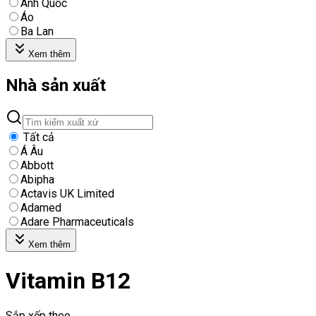
Anh Quốc
Áo
Ba Lan
Xem thêm
Nhà sản xuất
Tất cả
Á Âu
Abbott
Abipha
Actavis UK Limited
Adamed
Adare Pharmaceuticals
Xem thêm
Vitamin B12
Sắp xếp theo