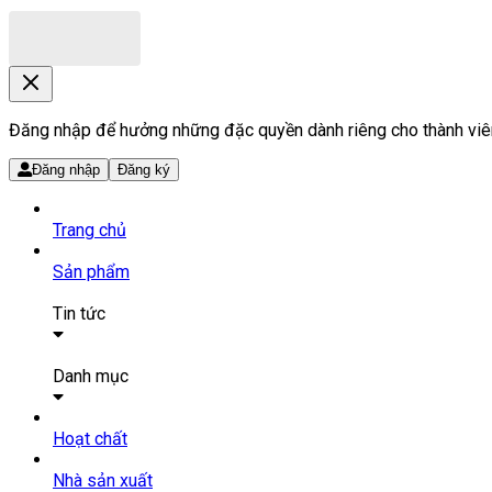
Đăng nhập để hưởng những đặc quyền dành riêng cho thành viê
Đăng nhập
Đăng ký
Trang chủ
Sản phẩm
Tin tức
Bài viết
Tin tức
Danh mục
SẢN PHẨM THUỐC
Hoạt chất
Tất cả sản phẩm
Nhà sản xuất