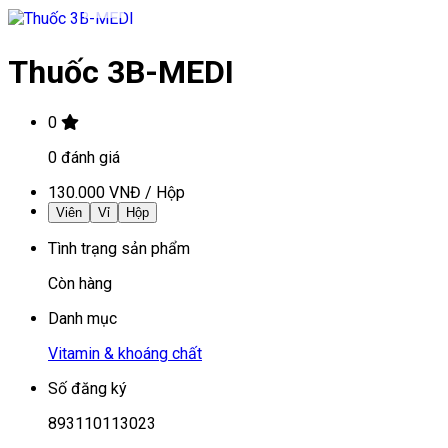
Thuốc 3B-MEDI
0
0
đánh giá
130.000 VNĐ
/
Hộp
Viên
Vỉ
Hộp
Tình trạng sản phẩm
Còn hàng
Danh mục
Vitamin & khoáng chất
Số đăng ký
893110113023