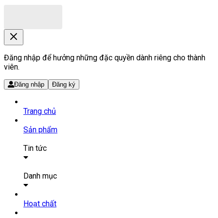
Đăng nhập để hưởng những đặc quyền dành riêng cho thành
viên.
Đăng nhập
Đăng ký
Trang chủ
Sản phẩm
Tin tức
Bài viết
Tin tức
Danh mục
SẢN PHẨM THUỐC
Hoạt chất