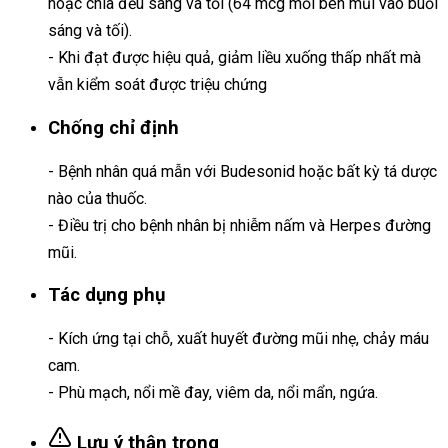
hoặc chia đều sáng và tối (64 mcg mỗi bên mũi vào buổi
sáng và tối).
- Khi đạt được hiệu quả, giảm liều xuống thấp nhất mà
vẫn kiểm soát được triệu chứng
Chống chỉ định
- Bệnh nhân quá mẫn với Budesonid hoặc bất kỳ tá dược
nào của thuốc.
- Điều trị cho bệnh nhân bị nhiễm nấm và Herpes đường
mũi.
Tác dụng phụ
- Kích ứng tại chỗ, xuất huyết đường mũi nhẹ, chảy máu
cam.
- Phù mạch, nổi mề đay, viêm da, nổi mẩn, ngứa.
Lưu ý thận trọng