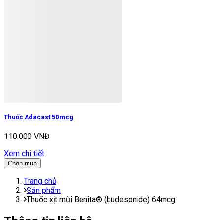
Thuốc Adacast 50mcg
110.000 VNĐ
Xem chi tiết
Chọn mua
Trang chủ
Sản phẩm
Thuốc xịt mũi Benita® (budesonide) 64mcg