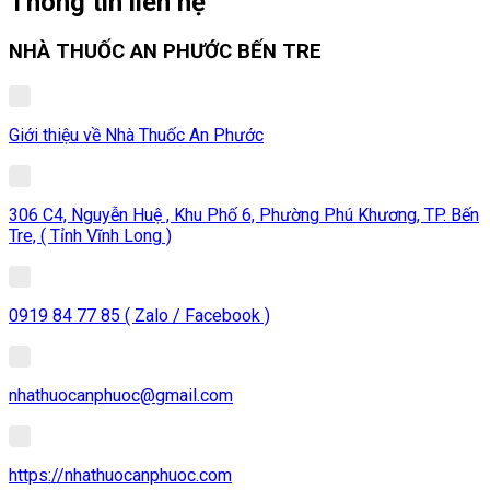
Thông tin liên hệ
NHÀ THUỐC AN PHƯỚC BẾN TRE
Giới thiệu về Nhà Thuốc An Phước
306 C4, Nguyễn Huệ , Khu Phố 6, Phường Phú Khương, TP. Bến
Tre, ( Tỉnh Vĩnh Long )
0919 84 77 85 ( Zalo / Facebook )
nhathuocanphuoc@gmail.com
https://nhathuocanphuoc.com