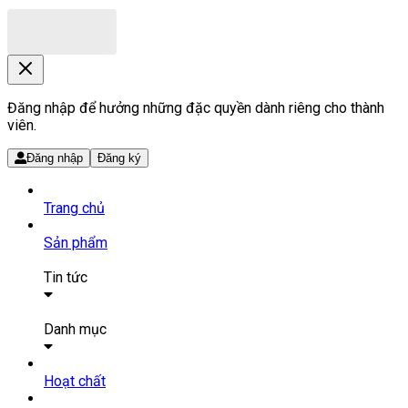
Đăng nhập để hưởng những đặc quyền dành riêng cho thành
viên.
Đăng nhập
Đăng ký
Trang chủ
Sản phẩm
Tin tức
Bài viết
Tin tức
Danh mục
SẢN PHẨM THUỐC
Hoạt chất