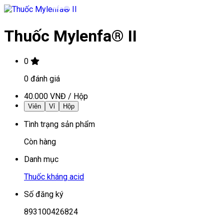
Thuốc Mylenfa® II
0
0
đánh giá
40.000 VNĐ
/
Hộp
Viên
Vỉ
Hộp
Tình trạng sản phẩm
Còn hàng
Danh mục
Thuốc kháng acid
Số đăng ký
893100426824