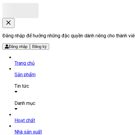
Đăng nhập để hưởng những đặc quyền dành riêng cho thành viê
Đăng nhập
Đăng ký
Trang chủ
Sản phẩm
Tin tức
Bài viết
Tin tức
Danh mục
SẢN PHẨM THUỐC
Hoạt chất
Tất cả sản phẩm
Nhà sản xuất