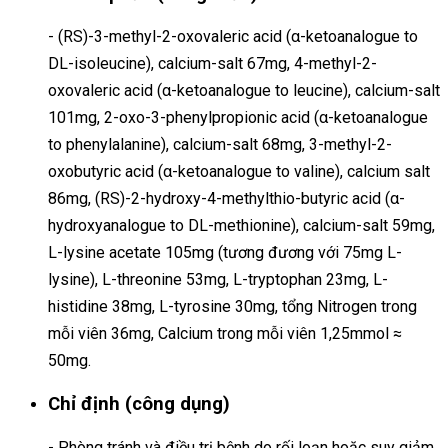
- (RS)-3-methyl-2-oxovaleric acid (α-ketoanalogue to
DL-isoleucine), calcium-salt 67mg, 4-methyl-2-
oxovaleric acid (α-ketoanalogue to leucine), calcium-salt
101mg, 2-oxo-3-phenylpropionic acid (α-ketoanalogue
to phenylalanine), calcium-salt 68mg, 3-methyl-2-
oxobutyric acid (α-ketoanalogue to valine), calcium salt
86mg, (RS)-2-hydroxy-4-methylthio-butyric acid (α-
hydroxyanalogue to DL-methionine), calcium-salt 59mg,
L-lysine acetate 105mg (tương đương với 75mg L-
lysine), L-threonine 53mg, L-tryptophan 23mg, L-
histidine 38mg, L-tyrosine 30mg, tổng Nitrogen trong
mỗi viên 36mg, Calcium trong mỗi viên 1,25mmol ≈
50mg.
Chỉ định (công dụng)
- Phòng tránh và điều trị bệnh do rối loạn hoặc suy giảm