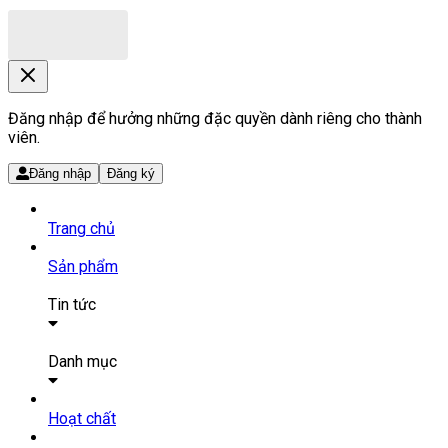
Đăng nhập để hưởng những đặc quyền dành riêng cho thành
viên.
Đăng nhập
Đăng ký
Trang chủ
Sản phẩm
Tin tức
Bài viết
Tin tức
Danh mục
SẢN PHẨM THUỐC
Hoạt chất