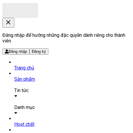
Đăng nhập để hưởng những đặc quyền dành riêng cho thành
viên.
Đăng nhập
Đăng ký
Trang chủ
Sản phẩm
Tin tức
Bài viết
Tin tức
Danh mục
SẢN PHẨM THUỐC
Hoạt chất