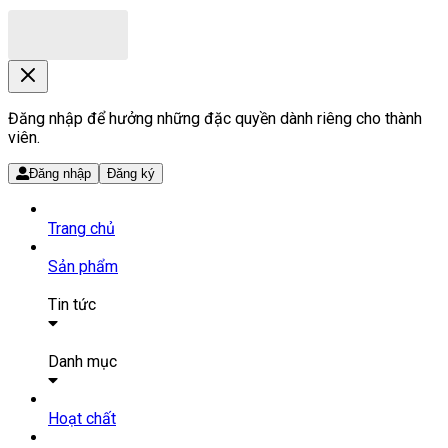
Đăng nhập để hưởng những đặc quyền dành riêng cho thành
viên.
Đăng nhập
Đăng ký
Trang chủ
Sản phẩm
Tin tức
Bài viết
Tin tức
Danh mục
SẢN PHẨM THUỐC
Hoạt chất