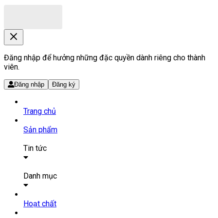
Đăng nhập để hưởng những đặc quyền dành riêng cho thành
viên.
Đăng nhập
Đăng ký
Trang chủ
Sản phẩm
Tin tức
Bài viết
Tin tức
Danh mục
SẢN PHẨM THUỐC
Hoạt chất