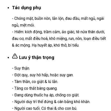
Tác dụng phụ
- Chóng mặt, buồn nôn, lẫn lộn, đau đầu, mất ngủ, ngái
ngủ, mệt mỏi.
- Hiếm: kích động, trầm cảm, ảo giác, tê nửa thân dưới,
đau cơ, mất điều hoà, khô miệng, run, nôn, loạn điều tiết
& ác mộng. Hạ huyết áp, khó thở, bí tiểu.
Lưu ý thận trọng
- Suy thận.
- Ðột quỵ, suy hô hấp, hoặc suy gan.
- Tâm thần, co giật & lú lẫn.
- Tăng co thắt bàng quang.
- Ðang dùng thuốc hạ áp, chống co giật.
- Người duy trì thế đứng & cân bằng khó khăn.
- Người cao tuổi. Có thai & cho con bú.