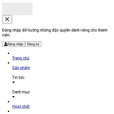
Đăng nhập để hưởng những đặc quyền dành riêng cho thành
viên.
Đăng nhập
Đăng ký
Trang chủ
Sản phẩm
Tin tức
Bài viết
Tin tức
Danh mục
SẢN PHẨM THUỐC
Hoạt chất