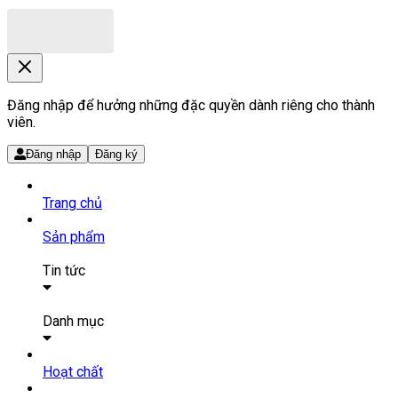
Đăng nhập để hưởng những đặc quyền dành riêng cho thành
viên.
Đăng nhập
Đăng ký
Trang chủ
Sản phẩm
Tin tức
Bài viết
Tin tức
Danh mục
SẢN PHẨM THUỐC
Hoạt chất