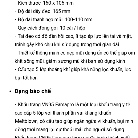
- Kích thước: 160 x 105 mm
- Độ dài dây đeo: 165 mm
- Độ dài thanh nẹp mũi: 100-110 mm
- Quy cách đóng gói: 10 cái / hộp
- Tai đeo có độ đàn hồi cao, ít tạo áp lực lên tai và mặt,
tránh gây khó chịu khi sử dụng trong thời gian dài.
- Thiết kế thông minh có nẹp mũi dạng ấn có thể giúp ôm
khít sống mũi, giảm sương mù khi bạn sử dụng kính
- Cấu tạo 5 lớp thoáng khí giúp khả năng lọc khuẩn, lọc
bụi tốt hơn.
Dạng bào chế
- Khẩu trang VN95 Famapro là một loại khẩu trang y tế
cao cấp 5 lớp với thành phần vải kháng khuẩn
Meltblown, có cấu tạo giúp ngăn ngừa vi khuẩn, bụi mịn
đồng thời mang lại sự thoải mái cho người sử dụng.
Khẩu trang VN95 Famapro thực sự đã hoàn thành xuất