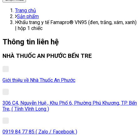
Trang chủ
Sản phẩm
Khẩu trang y tế Famapro® VN95 (đen, trắng, xám, xanh)
| hộp 1 chiếc
Thông tin liên hệ
NHÀ THUỐC AN PHƯỚC BẾN TRE
Giới thiệu về Nhà Thuốc An Phước
306 C4, Nguyễn Huệ , Khu Phố 6, Phường Phú Khương, TP. Bến
Tre, ( Tỉnh Vĩnh Long )
0919 84 77 85 ( Zalo / Facebook )