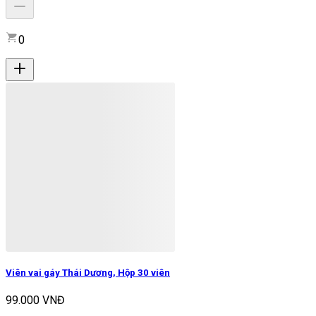
0
Viên vai gáy Thái Dương, Hộp 30 viên
99.000 VNĐ