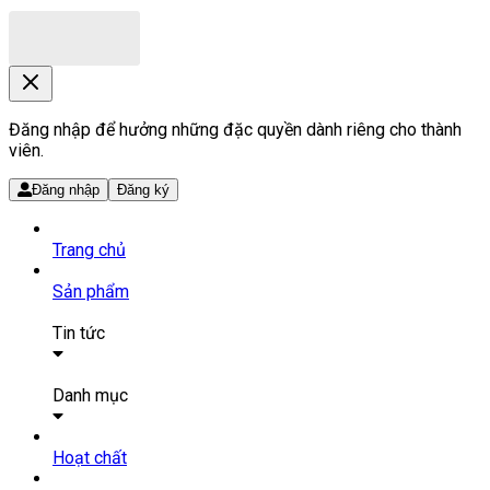
Đăng nhập để hưởng những đặc quyền dành riêng cho thành
viên.
Đăng nhập
Đăng ký
Trang chủ
Sản phẩm
Tin tức
Bài viết
Tin tức
Danh mục
SẢN PHẨM THUỐC
Hoạt chất