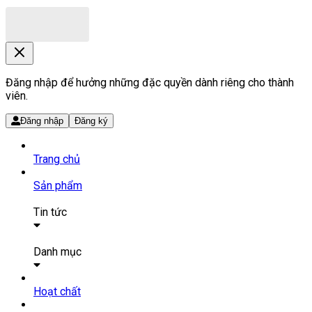
Đăng nhập để hưởng những đặc quyền dành riêng cho thành
viên.
Đăng nhập
Đăng ký
Trang chủ
Sản phẩm
Tin tức
Bài viết
Tin tức
Danh mục
SẢN PHẨM THUỐC
Hoạt chất