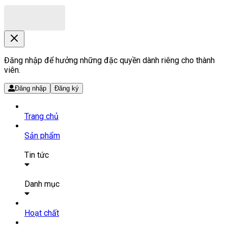
Đăng nhập để hưởng những đặc quyền dành riêng cho thành
viên.
Đăng nhập
Đăng ký
Trang chủ
Sản phẩm
Tin tức
Bài viết
Tin tức
Danh mục
SẢN PHẨM THUỐC
Hoạt chất