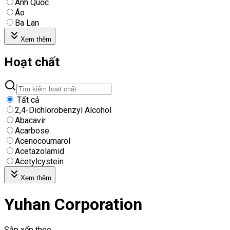
Anh Quốc
Áo
Ba Lan
Xem thêm
Hoạt chất
Tất cả
2,4-Dichlorobenzyl Alcohol
Abacavir
Acarbose
Acenocoumarol
Acetazolamid
Acetylcystein
Xem thêm
Yuhan Corporation
Sắp xếp theo