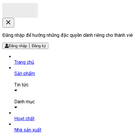
Đăng nhập để hưởng những đặc quyền dành riêng cho thành viê
Đăng nhập
Đăng ký
Trang chủ
Sản phẩm
Tin tức
Bài viết
Tin tức
Danh mục
SẢN PHẨM THUỐC
Hoạt chất
Tất cả sản phẩm
Nhà sản xuất