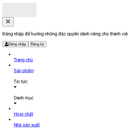
Đăng nhập để hưởng những đặc quyền dành riêng cho thành viê
Đăng nhập
Đăng ký
Trang chủ
Sản phẩm
Tin tức
Bài viết
Tin tức
Danh mục
SẢN PHẨM THUỐC
Hoạt chất
Tất cả sản phẩm
Nhà sản xuất