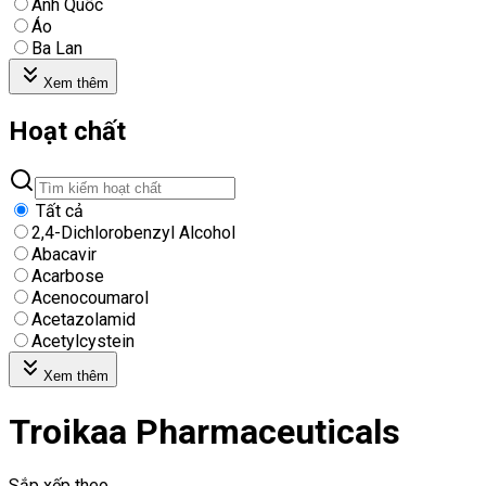
Anh Quốc
Áo
Ba Lan
Xem thêm
Hoạt chất
Tất cả
2,4-Dichlorobenzyl Alcohol
Abacavir
Acarbose
Acenocoumarol
Acetazolamid
Acetylcystein
Xem thêm
Troikaa Pharmaceuticals
Sắp xếp theo