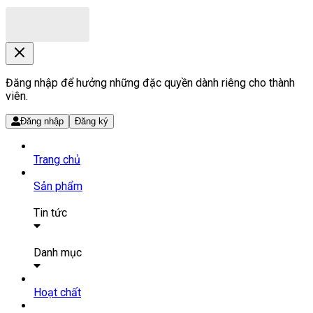
Đăng nhập để hưởng những đặc quyền dành riêng cho thành
viên.
Đăng nhập
Đăng ký
Trang chủ
Sản phẩm
Tin tức
Bài viết
Tin tức
Danh mục
SẢN PHẨM THUỐC
Hoạt chất