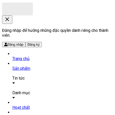
Đăng nhập để hưởng những đặc quyền dành riêng cho thành
viên.
Đăng nhập
Đăng ký
Trang chủ
Sản phẩm
Tin tức
Bài viết
Tin tức
Danh mục
SẢN PHẨM THUỐC
Hoạt chất