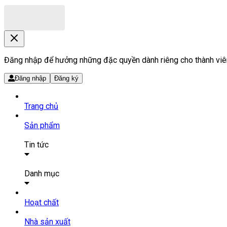
Đăng nhập để hưởng những đặc quyền dành riêng cho thành viê
Đăng nhập
Đăng ký
Trang chủ
Sản phẩm
Tin tức
Bài viết
Tin tức
Danh mục
SẢN PHẨM THUỐC
Hoạt chất
Tất cả sản phẩm
Nhà sản xuất