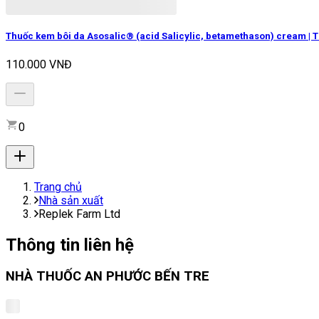
Thuốc kem bôi da Asosalic® (acid Salicylic, betamethason) cream | 
110.000 VNĐ
0
Trang chủ
Nhà sản xuất
Replek Farm Ltd
Thông tin liên hệ
NHÀ THUỐC AN PHƯỚC BẾN TRE