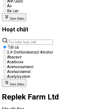
Anh Quốc
Áo
Ba Lan
Xem thêm
Hoạt chất
Tất cả
2,4-Dichlorobenzyl Alcohol
Abacavir
Acarbose
Acenocoumarol
Acetazolamid
Acetylcystein
Xem thêm
Replek Farm Ltd
Sắp xếp theo