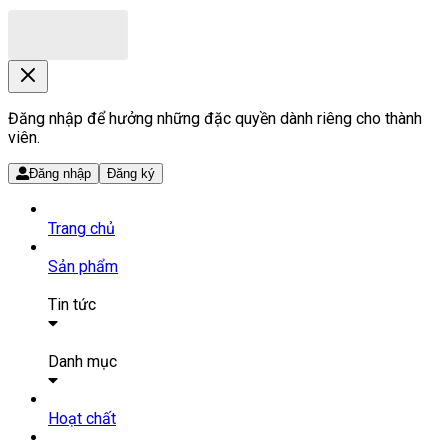
Đăng nhập để hưởng những đặc quyền dành riêng cho thành
viên.
Đăng nhập
Đăng ký
Trang chủ
Sản phẩm
Tin tức
Bài viết
Tin tức
Danh mục
SẢN PHẨM THUỐC
Hoạt chất