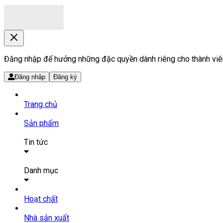
Đăng nhập để hưởng những đặc quyền dành riêng cho thành viê
Đăng nhập
Đăng ký
Trang chủ
Sản phẩm
Tin tức
Bài viết
Tin tức
Danh mục
SẢN PHẨM THUỐC
Hoạt chất
Tất cả sản phẩm
Nhà sản xuất