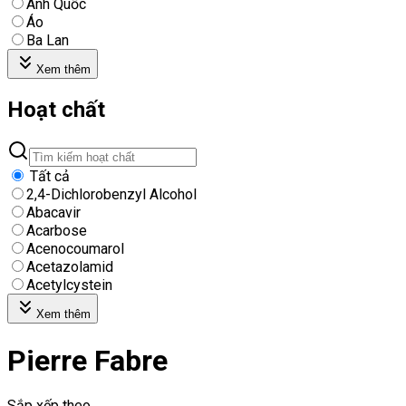
Anh Quốc
Áo
Ba Lan
Xem thêm
Hoạt chất
Tất cả
2,4-Dichlorobenzyl Alcohol
Abacavir
Acarbose
Acenocoumarol
Acetazolamid
Acetylcystein
Xem thêm
Pierre Fabre
Sắp xếp theo