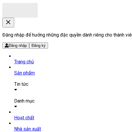
Đăng nhập để hưởng những đặc quyền dành riêng cho thành viê
Đăng nhập
Đăng ký
Trang chủ
Sản phẩm
Tin tức
Bài viết
Tin tức
Danh mục
SẢN PHẨM THUỐC
Hoạt chất
Tất cả sản phẩm
Nhà sản xuất