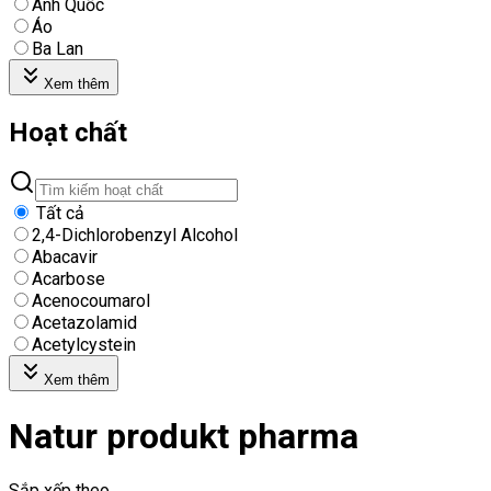
Anh Quốc
Áo
Ba Lan
Xem thêm
Hoạt chất
Tất cả
2,4-Dichlorobenzyl Alcohol
Abacavir
Acarbose
Acenocoumarol
Acetazolamid
Acetylcystein
Xem thêm
Natur produkt pharma
Sắp xếp theo