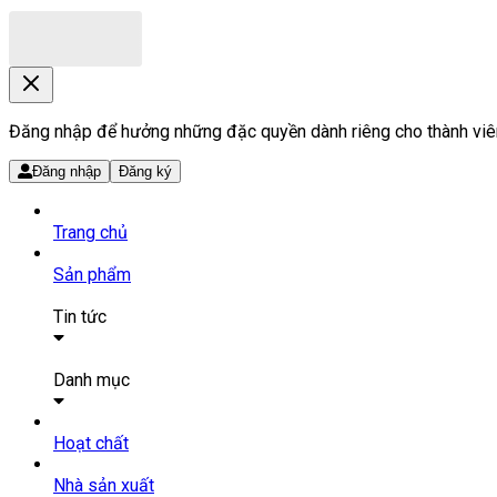
Đăng nhập để hưởng những đặc quyền dành riêng cho thành viê
Đăng nhập
Đăng ký
Trang chủ
Sản phẩm
Tin tức
Bài viết
Tin tức
Danh mục
SẢN PHẨM THUỐC
Hoạt chất
Tất cả sản phẩm
Nhà sản xuất