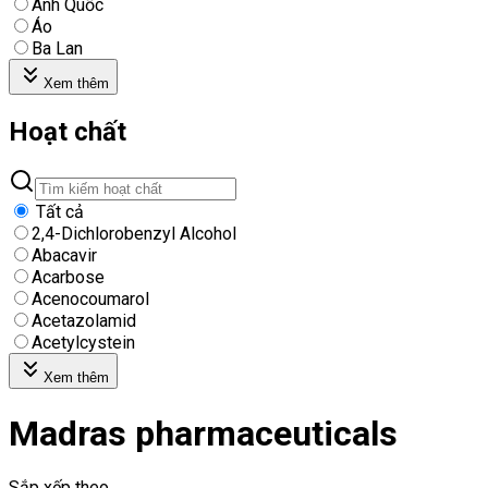
Anh Quốc
Áo
Ba Lan
Xem thêm
Hoạt chất
Tất cả
2,4-Dichlorobenzyl Alcohol
Abacavir
Acarbose
Acenocoumarol
Acetazolamid
Acetylcystein
Xem thêm
Madras pharmaceuticals
Sắp xếp theo