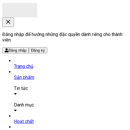
Đăng nhập để hưởng những đặc quyền dành riêng cho thành
viên.
Đăng nhập
Đăng ký
Trang chủ
Sản phẩm
Tin tức
Bài viết
Tin tức
Danh mục
SẢN PHẨM THUỐC
Hoạt chất