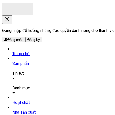
Đăng nhập để hưởng những đặc quyền dành riêng cho thành viê
Đăng nhập
Đăng ký
Trang chủ
Sản phẩm
Tin tức
Bài viết
Tin tức
Danh mục
SẢN PHẨM THUỐC
Hoạt chất
Tất cả sản phẩm
Nhà sản xuất