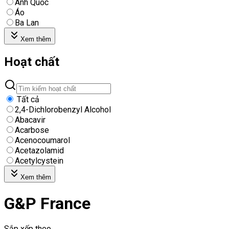
Anh Quốc
Áo
Ba Lan
Xem thêm
Hoạt chất
Tất cả
2,4-Dichlorobenzyl Alcohol
Abacavir
Acarbose
Acenocoumarol
Acetazolamid
Acetylcystein
Xem thêm
G&P France
Sắp xếp theo