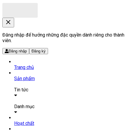
Đăng nhập để hưởng những đặc quyền dành riêng cho thành
viên.
Đăng nhập
Đăng ký
Trang chủ
Sản phẩm
Tin tức
Bài viết
Tin tức
Danh mục
SẢN PHẨM THUỐC
Hoạt chất