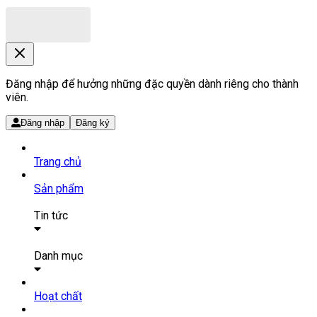
Đăng nhập để hưởng những đặc quyền dành riêng cho thành
viên.
Đăng nhập
Đăng ký
Trang chủ
Sản phẩm
Tin tức
Bài viết
Tin tức
Danh mục
SẢN PHẨM THUỐC
Hoạt chất