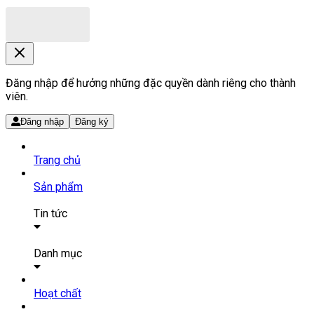
Đăng nhập để hưởng những đặc quyền dành riêng cho thành
viên.
Đăng nhập
Đăng ký
Trang chủ
Sản phẩm
Tin tức
Bài viết
Tin tức
Danh mục
SẢN PHẨM THUỐC
Hoạt chất