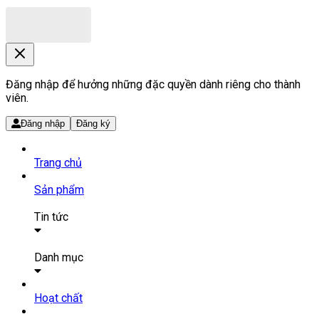
Đăng nhập để hưởng những đặc quyền dành riêng cho thành
viên.
Đăng nhập
Đăng ký
Trang chủ
Sản phẩm
Tin tức
Bài viết
Tin tức
Danh mục
SẢN PHẨM THUỐC
Hoạt chất