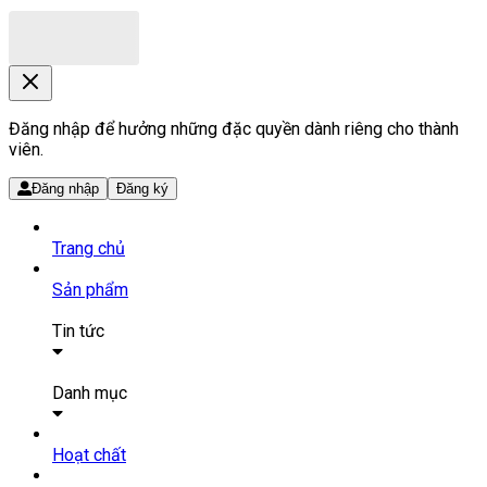
Đăng nhập để hưởng những đặc quyền dành riêng cho thành
viên.
Đăng nhập
Đăng ký
Trang chủ
Sản phẩm
Tin tức
Bài viết
Tin tức
Danh mục
SẢN PHẨM THUỐC
Hoạt chất