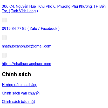
306 C4, Nguyễn Huệ , Khu Phố 6, Phường Phú Khương, TP. Bến
Tre, ( Tỉnh Vĩnh Long )
0919 84 77 85 ( Zalo / Facebook )
nhathuocanphuoc@gmail.com
https://nhathuocanphuoc.com
Chính sách
Hướng dẫn mua hàng
Chính sách vận chuyển
Chính sách bảo mật