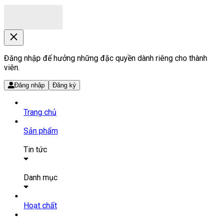
Đăng nhập để hưởng những đặc quyền dành riêng cho thành
viên.
Đăng nhập
Đăng ký
Trang chủ
Sản phẩm
Tin tức
Bài viết
Tin tức
Danh mục
SẢN PHẨM THUỐC
Hoạt chất