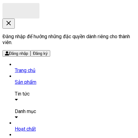
Đăng nhập để hưởng những đặc quyền dành riêng cho thành
viên.
Đăng nhập
Đăng ký
Trang chủ
Sản phẩm
Tin tức
Bài viết
Tin tức
Danh mục
SẢN PHẨM THUỐC
Hoạt chất