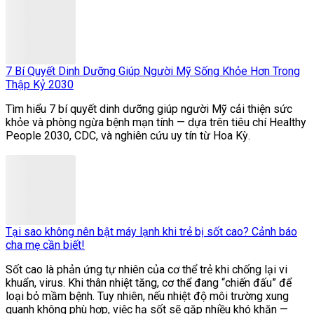
7 Bí Quyết Dinh Dưỡng Giúp Người Mỹ Sống Khỏe Hơn Trong
Thập Kỷ 2030
Tìm hiểu 7 bí quyết dinh dưỡng giúp người Mỹ cải thiện sức
khỏe và phòng ngừa bệnh mạn tính — dựa trên tiêu chí Healthy
People 2030, CDC, và nghiên cứu uy tín từ Hoa Kỳ.
Tại sao không nên bật máy lạnh khi trẻ bị sốt cao? Cảnh báo
cha mẹ cần biết!
Sốt cao là phản ứng tự nhiên của cơ thể trẻ khi chống lại vi
khuẩn, virus. Khi thân nhiệt tăng, cơ thể đang “chiến đấu” để
loại bỏ mầm bệnh. Tuy nhiên, nếu nhiệt độ môi trường xung
quanh không phù hợp, việc hạ sốt sẽ gặp nhiều khó khăn —