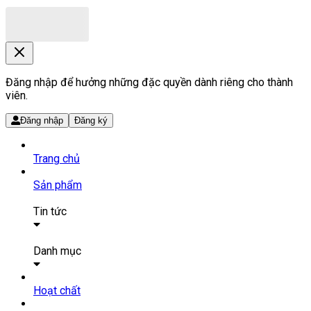
Đăng nhập để hưởng những đặc quyền dành riêng cho thành
viên.
Đăng nhập
Đăng ký
Trang chủ
Sản phẩm
Tin tức
Bài viết
Tin tức
Danh mục
SẢN PHẨM THUỐC
Hoạt chất