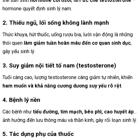
thể sản sinh
hormone cortisol
, làm
ức chế testosterone
–
hormone quyết định sinh lý nam.
2. Thiếu ngủ, lối sống không lành mạnh
Thức khuya, hút thuốc, uống rượu bia, lười vận động là những
thói quen
làm giảm tuần hoàn máu đến cơ quan sinh dục
,
gây yếu sinh lý.
3. Suy giảm nội tiết tố nam (testosterone)
Tuổi càng cao, lượng testosterone càng giảm tự nhiên, khiến
ham muốn và khả năng cương dương suy yếu rõ rệt
.
4. Bệnh lý nền
Các bệnh như
tiểu đường, tim mạch, béo phì, cao huyết áp
...
ảnh hưởng đến lưu thông máu và thần kinh, gây rối loạn sinh lý.
5. Tác dụng phụ của thuốc